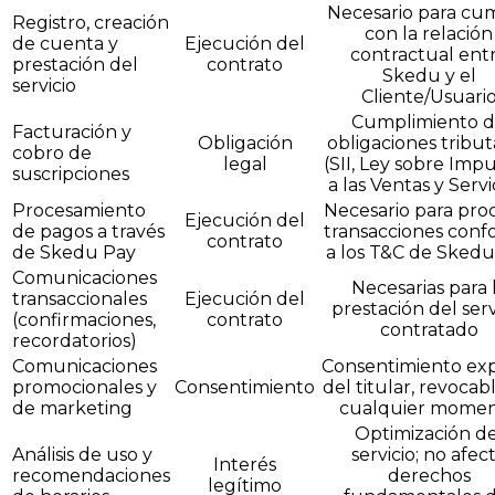
Necesario para cum
Registro, creación
con la relación
de cuenta y
Ejecución del
contractual ent
prestación del
contrato
Skedu y el
servicio
Cliente/Usuari
Cumplimiento 
Facturación y
Obligación
obligaciones tribut
cobro de
legal
(SII, Ley sobre Imp
suscripciones
a las Ventas y Servi
Procesamiento
Necesario para pro
Ejecución del
de pagos a través
transacciones con
contrato
de Skedu Pay
a los T&C de Skedu
Comunicaciones
Necesarias para 
transaccionales
Ejecución del
prestación del serv
(confirmaciones,
contrato
contratado
recordatorios)
Comunicaciones
Consentimiento ex
promocionales y
Consentimiento
del titular, revocab
de marketing
cualquier mome
Optimización de
Análisis de uso y
servicio; no afec
Interés
recomendaciones
derechos
legítimo