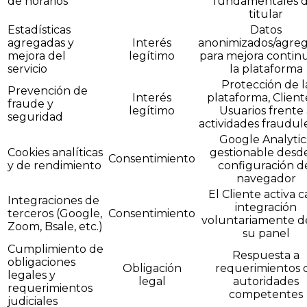
de horarios
fundamentales d
titular
Estadísticas
Datos
agregadas y
Interés
anonimizados/agre
mejora del
legítimo
para mejora contin
servicio
la plataforma
Protección de l
Prevención de
Interés
plataforma, Client
fraude y
legítimo
Usuarios frente 
seguridad
actividades fraudul
Google Analytic
Cookies analíticas
gestionable desde
Consentimiento
y de rendimiento
configuración d
navegador
El Cliente activa 
Integraciones de
integración
terceros (Google,
Consentimiento
voluntariamente d
Zoom, Bsale, etc.)
su panel
Cumplimiento de
Respuesta a
obligaciones
Obligación
requerimientos 
legales y
legal
autoridades
requerimientos
competentes
judiciales